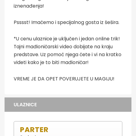
iznenađenja!
Psssst! Imaćemo i specijalnog gosta iz šešira.
*U cenu ulaznice je uključen i jedan online trik!
Tajni mađioničarski video dobijate na kraju
predstave. Uz pomoć njega ćete i vi na kratko
videti kako je to biti mađioničar!
VREME JE DA OPET POVERUJETE U MAGIJU!
ULAZNICE
PARTER