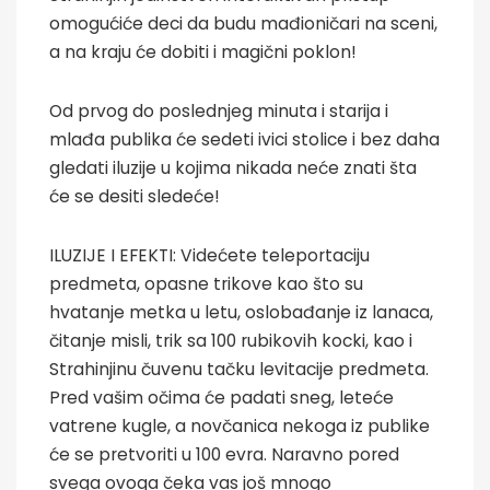
omogućiće deci da budu mađioničari na sceni,
a na kraju će dobiti i magični poklon!
Od prvog do poslednjeg minuta i starija i
mlađa publika će sedeti ivici stolice i bez daha
gledati iluzije u kojima nikada neće znati šta
će se desiti sledeće!
ILUZIJE I EFEKTI: Videćete teleportaciju
predmeta, opasne trikove kao što su
hvatanje metka u letu, oslobađanje iz lanaca,
čitanje misli, trik sa 100 rubikovih kocki, kao i
Strahinjinu čuvenu tačku levitacije predmeta.
Pred vašim očima će padati sneg, leteće
vatrene kugle, a novčanica nekoga iz publike
će se pretvoriti u 100 evra. Naravno pored
svega ovoga čeka vas još mnogo