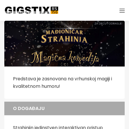
Predstava je zasnovana na vrhunskoj magiji i
kvalitetnom humoru!
O DOGAĐAJU
Strahinjin jedinstven interaktivan pristup