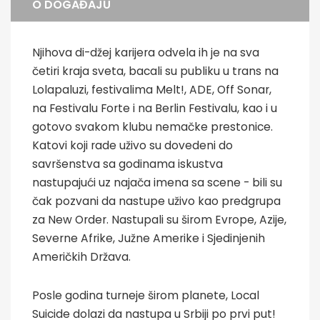
O DOGAĐAJU
Njihova di-džej karijera odvela ih je na sva
četiri kraja sveta, bacali su publiku u trans na
Lolapaluzi, festivalima Melt!, ADE, Off Sonar,
na Festivalu Forte i na Berlin Festivalu, kao i u
gotovo svakom klubu nemačke prestonice.
Katovi koji rade uživo su dovedeni do
savršenstva sa godinama iskustva
nastupajući uz najača imena sa scene - bili su
čak pozvani da nastupe uživo kao predgrupa
za New Order. Nastupali su širom Evrope, Azije,
Severne Afrike, Južne Amerike i Sjedinjenih
Američkih Država.
Posle godina turneje širom planete, Local
Suicide dolazi da nastupa u Srbiji po prvi put!