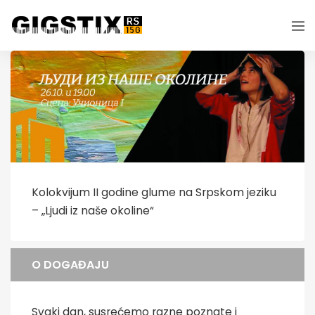
Kolokvijum II godine glume na Srpskom jeziku
– „Ljudi iz naše okoline“
O DOGAĐAJU
Svaki dan, susrećemo razne poznate i