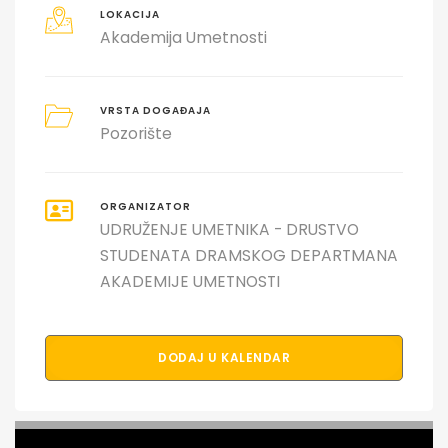
LOKACIJA
Akademija Umetnosti
VRSTA DOGAĐAJA
Pozorište
ORGANIZATOR
UDRUŽENJE UMETNIKA - DRUSTVO
STUDENATA DRAMSKOG DEPARTMANA
AKADEMIJE UMETNOSTI
DODAJ U KALENDAR
PODELI DOGAĐAJ SA PRIJATELJIMA