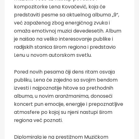
kompozitorke Lena Kovačević, koja će
predstaviti pesme sa aktuelnog albuma „9“,
već zapaženog zbog energičnog zvuka i
omaža emotivnoj muzici devedesetih. Album
je naišao na veliko interesovanje publike i
radijskih stanica širom regiona i predstavio
Lenu u novom autorskom svetlu.
Pored novih pesama čiji dens ritam osvaja
publiku, Lena će zajedno sa svojim bendom
izvesti i najpoznatije hitove sa prethodnih
albuma, u novim aranžmanima, donoseći
koncert pun emocije, energije i prepoznatljive
atmosfere po kojoj su njeni nastupi širom
regiona već poznati.
Diplomirala je na prestižnom Muzičkom