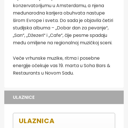
konzervatorijumu u Amsterdamu, a njena
međunarodna karijera obuhvata nastupe
širom Evrope i sveta. Do sada je objavila četiri
studijska albuma – „Dobar dan za pevanje“,
„San“, „Džezeri“ i „Cafe“, čije pesme spadaju
među omiljene na regionalnoj muzičkoj sceni.
Veče vrhunske muzike, ritma i posebne
energije očekuje vas 19. marta u Soha Bars &
Restaurants u Novom Sadu.
ULAZNICE
ULAZNICA