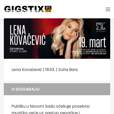
Lena Kovačević | 19.03. | Soha Bars
O DOGAĐAJU
Publiku u Novom Sadu očekuje posebno
muzičko veče uz nastup pevačice i