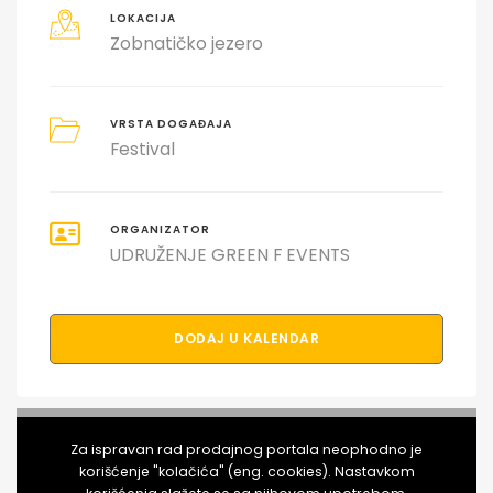
LOKACIJA
Zobnatičko jezero
VRSTA DOGAĐAJA
Festival
ORGANIZATOR
UDRUŽENJE GREEN F EVENTS
DODAJ U KALENDAR
PODELI DOGAĐAJ SA PRIJATELJIMA
Za ispravan rad prodajnog portala neophodno je
korišćenje "kolačića" (eng. cookies). Nastavkom