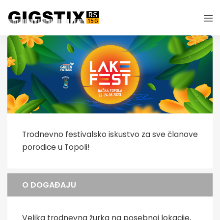
Trodnevno festivalsko iskustvo za sve članove
porodice u Topoli!
O DOGAĐAJU
Velika trodnevna žurka na posebnoj lokacije,