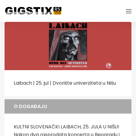
Laibach | 25. jul | Dvorište univerziteta u Nišu
O DOGAĐAJU
KULTNI SLOVENAČKI LAIBACH, 25. JULA U NIŠU!
Nakon dva rasprodata koncerta u Beogradu i