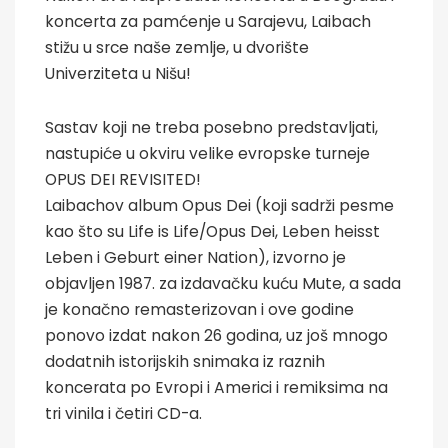
koncerta za pamćenje u Sarajevu, Laibach
stižu u srce naše zemlje, u dvorište
Univerziteta u Nišu!
Sastav koji ne treba posebno predstavljati,
nastupiće u okviru velike evropske turneje
OPUS DEI REVISITED!
Laibachov album Opus Dei (koji sadrži pesme
kao što su Life is Life/Opus Dei, Leben heisst
Leben i Geburt einer Nation), izvorno je
objavljen 1987. za izdavačku kuću Mute, a sada
je konačno remasterizovan i ove godine
ponovo izdat nakon 26 godina, uz još mnogo
dodatnih istorijskih snimaka iz raznih
koncerata po Evropi i Americi i remiksima na
tri vinila i četiri CD-a.