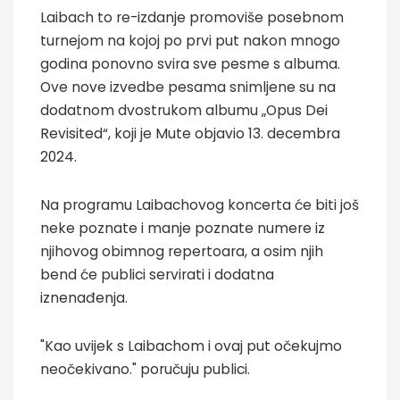
Laibach to re-izdanje promoviše posebnom
turnejom na kojoj po prvi put nakon mnogo
godina ponovno svira sve pesme s albuma.
Ove nove izvedbe pesama snimljene su na
dodatnom dvostrukom albumu „Opus Dei
Revisited“, koji je Mute objavio 13. decembra
2024.
Na programu Laibachovog koncerta će biti još
neke poznate i manje poznate numere iz
njihovog obimnog repertoara, a osim njih
bend će publici servirati i dodatna
iznenađenja.
"Kao uvijek s Laibachom i ovaj put očekujmo
neočekivano." poručuju publici.