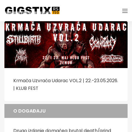
Krmača Uzvraća Udarac VOL.2 | 22.-23.05.2026.
| KLUB FEST
O DOGAĐAJU
Drugo izdanje domaćeg brutal death/grind