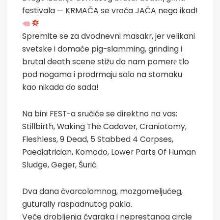
festivala — KRMAČA se vraća JAČA nego ikad!
Spremite se za dvodnevni masakr, jer velikani
svetske i domaće pig-slamming, grinding i
brutal death scene stižu da nam pomerе tlo
pod nogama i prodrmaju salo na stomaku
kao nikada do sada!
Na bini FEST-a sručiće se direktno na vas:
Stillbirth, Waking The Cadaver, Craniotomy,
Fleshless, 9 Dead, 5 Stabbed 4 Corpses,
Paediatrician, Komodo, Lower Parts Of Human
Sludge, Geger, Šurić.
Dva dana čvarcolomnog, mozgomeljućeg,
guturally raspadnutog pakla.
Veče drobljenja čvaraka i neprestanog circle