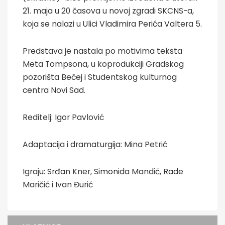
21. maja u 20 časova u novoj zgradi SKCNS-a,
koja se nalazi u Ulici Vladimira Perića Valtera 5.
Predstava je nastala po motivima teksta
Meta Tompsona, u koprodukciji Gradskog
pozorišta Bečej i Studentskog kulturnog
centra Novi Sad.
Reditelj: Igor Pavlović
Adaptacija i dramaturgija: Mina Petrić
Igraju: Srđan Kner, Simonida Mandić, Rade
Maričić i Ivan Đurić