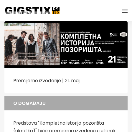
Premijerno izvođenje | 21. maj
O DOGAĐAJU
Predstava "Kompletna istorija pozorišta
(ukratko)" biće premijerno izvedena u utorak