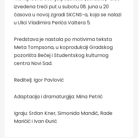
izvedena treći put u subotu 08. juna u 20
časova u novoj zgradi SKCNS-a, koja se nalazi
u Ulici Vladimira Perića Valtera 5.
Predstava je nastala po motivima teksta
Meta Tompsona, u koprodukciji Gradskog
pozorišta Bečej i Studentskog kulturnog
centra Novi Sad.
Reditelj: Igor Pavlović
Adaptacija i dramaturgija: Mina Petrić
Igraju: Srđan Kner, Simonida Mandić, Rade
Maričić i Ivan Đurić