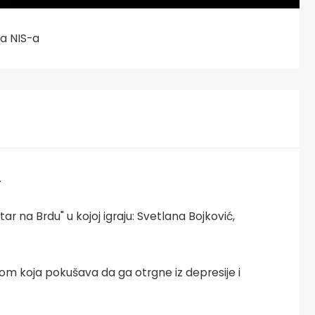
la NIS-a
.
tar na Brdu" u kojoj igraju: Svetlana Bojković,
kom koja pokušava da ga otrgne iz depresije i