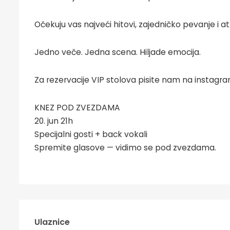
Očekuju vas najveći hitovi, zajedničko pevanje i a
Jedno veče. Jedna scena. Hiljade emocija.
Za rezervacije VIP stolova pisite nam na instagra
KNEZ POD ZVEZDAMA
20. jun 21h
Specijalni gosti + back vokali
Spremite glasove — vidimo se pod zvezdama.
Ulaznice