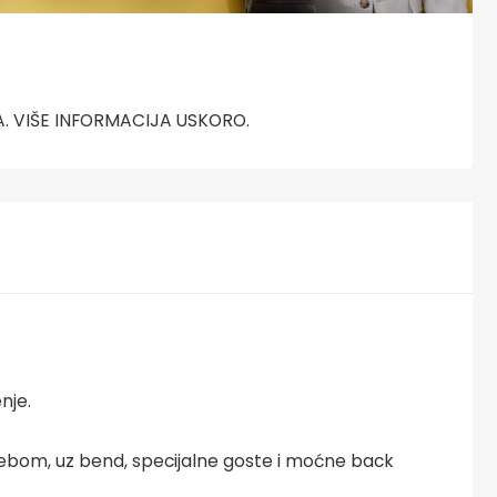
 VIŠE INFORMACIJA USKORO.
nje.
ebom, uz bend, specijalne goste i moćne back