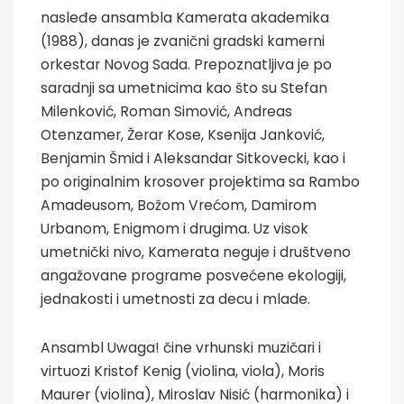
nasleđe ansambla Kamerata akademika
(1988), danas je zvanični gradski kamerni
orkestar Novog Sada. Prepoznatljiva je po
saradnji sa umetnicima kao što su Stefan
Milenković, Roman Simović, Andreas
Otenzamer, Žerar Kose, Ksenija Janković,
Benjamin Šmid i Aleksandar Sitkovecki, kao i
po originalnim krosover projektima sa Rambo
Amadeusom, Božom Vrećom, Damirom
Urbanom, Enigmom i drugima. Uz visok
umetnički nivo, Kamerata neguje i društveno
angažovane programe posvećene ekologiji,
jednakosti i umetnosti za decu i mlade.
Ansambl Uwaga! čine vrhunski muzičari i
virtuozi Kristof Kenig (violina, viola), Moris
Maurer (violina), Miroslav Nisić (harmonika) i