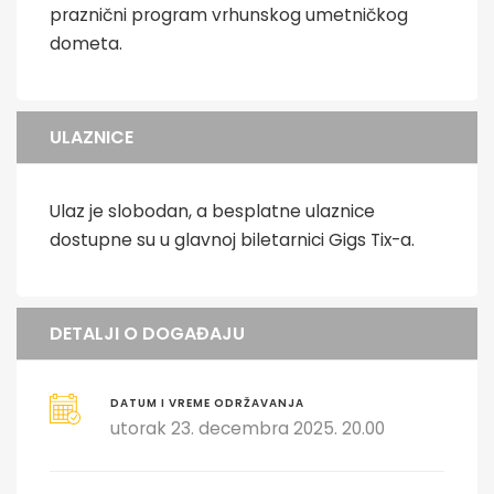
praznični program vrhunskog umetničkog
dometa.
ULAZNICE
Ulaz je slobodan, a besplatne ulaznice
dostupne su u glavnoj biletarnici Gigs Tix-a.
DETALJI O DOGAĐAJU
DATUM I VREME ODRŽAVANJA
utorak 23. decembra 2025. 20.00