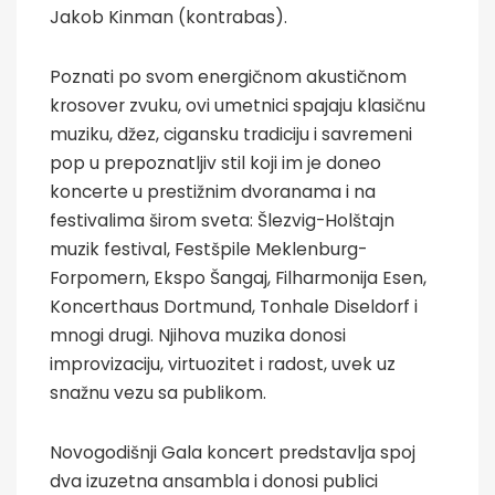
Jakob Kinman (kontrabas).
Poznati po svom energičnom akustičnom
krosover zvuku, ovi umetnici spajaju klasičnu
muziku, džez, cigansku tradiciju i savremeni
pop u prepoznatljiv stil koji im je doneo
koncerte u prestižnim dvoranama i na
festivalima širom sveta: Šlezvig-Holštajn
muzik festival, Festšpile Meklenburg-
Forpomern, Ekspo Šangaj, Filharmonija Esen,
Koncerthaus Dortmund, Tonhale Diseldorf i
mnogi drugi. Njihova muzika donosi
improvizaciju, virtuozitet i radost, uvek uz
snažnu vezu sa publikom.
Novogodišnji Gala koncert predstavlja spoj
dva izuzetna ansambla i donosi publici