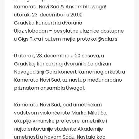
Kameratа Novi Sad & Ansambl Uwaga!
utorak, 23. decembar u 20.00
Gradska koncertna dvorana
Ulaz slobodan – besplatne ulaznice dostupne
u Gigs Tix-u i putem mejla protokol@sala.rs
U utorak, 23. decembra u 20 časova, u
Gradskoj koncertnoj dvorani biće održan
Novogodišnji Gala koncert kamernog orkestra
Kamerata Novi Sad, uz nastup međunarodno
priznatom ansambla Uwaga!.
Kamerata Novi Sad, pod umetničkim
vođstvom violončeliste Marka Miletića,
okuplja vrhunske profesore, umetnike i
najtalentovanije studente Akademije
umetnosti u Novom Sadu. Nastala kao