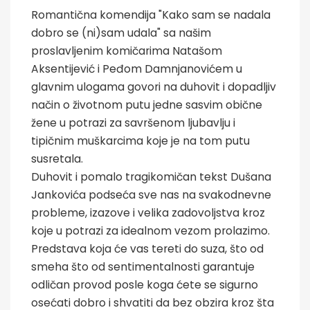
Romantična komendija "Kako sam se nadala
dobro se (ni)sam udala" sa našim
proslavljenim komičarima Natašom
Aksentijević i Peđom Damnjanovićem u
glavnim ulogama govori na duhovit i dopadljiv
način o životnom putu jedne sasvim obične
žene u potrazi za savršenom ljubavlju i
tipičnim muškarcima koje je na tom putu
susretala.
Duhovit i pomalo tragikomičan tekst Dušana
Jankovića podseća sve nas na svakodnevne
probleme, izazove i velika zadovoljstva kroz
koje u potrazi za idealnom vezom prolazimo.
Predstava koja će vas tereti do suza, što od
smeha što od sentimentalnosti garantuje
odličan provod posle koga ćete se sigurno
osećati dobro i shvatiti da bez obzira kroz šta