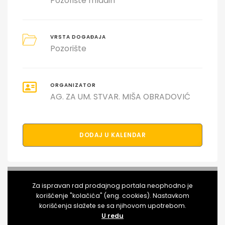
Pozorište mladih
VRSTA DOGAĐAJA
Pozorište
ORGANIZATOR
AG. ZA UM. STVAR. MIŠA OBRADOVIĆ
DODAJ U KALENDAR
PODELI DOGAĐAJ SA PRIJATELJIMA
Za ispravan rad prodajnog portala neophodno je
korišćenje "kolačića" (eng. cookies). Nastavkom
korišćenja slažete se sa njihovom upotrebom.
U redu