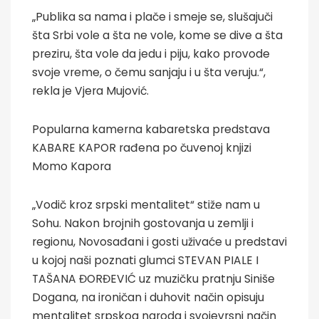
„Publika sa nama i plače i smeje se, slušajuči
šta Srbi vole a šta ne vole, kome se dive a šta
preziru, šta vole da jedu i piju, kako provode
svoje vreme, o čemu sanjaju i u šta veruju.“,
rekla je Vjera Mujović.
Popularna kamerna kabaretska predstava
KABARE KAPOR rađena po čuvenoj knjizi
Momo Kapora
„Vodič kroz srpski mentalitet“ stiže nam u
Sohu. Nakon brojnih gostovanja u zemlji i
regionu, Novosađani i gosti uživaće u predstavi
u kojoj naši poznati glumci STEVAN PIALE I
TAŠANA ĐORĐEVIĆ uz muzičku pratnju Siniše
Dogana, na ironičan i duhovit način opisuju
mentalitet srpskog naroda i svojevrsni način