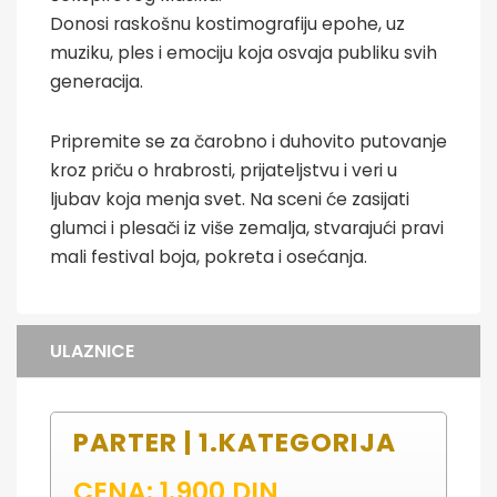
Donosi raskošnu kostimografiju epohe, uz
muziku, ples i emociju koja osvaja publiku svih
generacija.
Pripremite se za čarobno i duhovito putovanje
kroz priču o hrabrosti, prijateljstvu i veri u
ljubav koja menja svet. Na sceni će zasijati
glumci i plesači iz više zemalja, stvarajući pravi
mali festival boja, pokreta i osećanja.
ULAZNICE
PARTER | 1.KATEGORIJA
CENA: 1.900 DIN