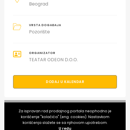
Beograd
VRSTA DOGAĐAJA
Pozorište
ORGANIZATOR
TEATAR ODEON D.O.O.
DODAJ U KALENDAR
PODELI DOGAĐAJ SA PRIJATELJIMA
Za ispravan rad prodajnog portala neophodno je
korišćenje "kolačića" (eng. cookies). Nastavkom
korišćenja slažete se sa njihovom upotrebom.
U redu