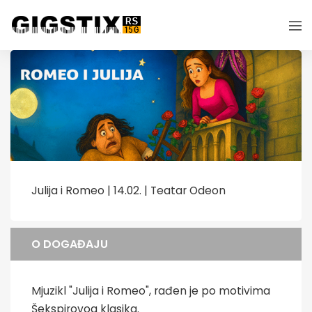
Julija i Romeo | 14.02. | Teatar Odeon
O DOGAĐAJU
Mjuzikl "Julija i Romeo", rađen je po motivima
Šekspirovog klasika.