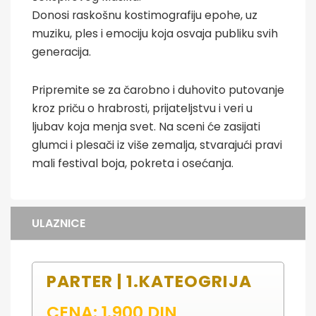
Donosi raskošnu kostimografiju epohe, uz
muziku, ples i emociju koja osvaja publiku svih
generacija.
Pripremite se za čarobno i duhovito putovanje
kroz priču o hrabrosti, prijateljstvu i veri u
ljubav koja menja svet. Na sceni će zasijati
glumci i plesači iz više zemalja, stvarajući pravi
mali festival boja, pokreta i osećanja.
ULAZNICE
PARTER | 1.KATEOGRIJA
CENA: 1.900 DIN