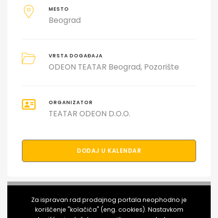
MESTO
Beograd
VRSTA DOGAĐAJA
ODEON TEATAR Beograd
Pozorište
ORGANIZATOR
TEATAR ODEON D.O.O.
DODAJ U KALENDAR
PODELI DOGAĐAJ SA PRIJATELJIMA
Za ispravan rad prodajnog portala neophodno je
korišćenje "kolačića" (eng. cookies). Nastavkom