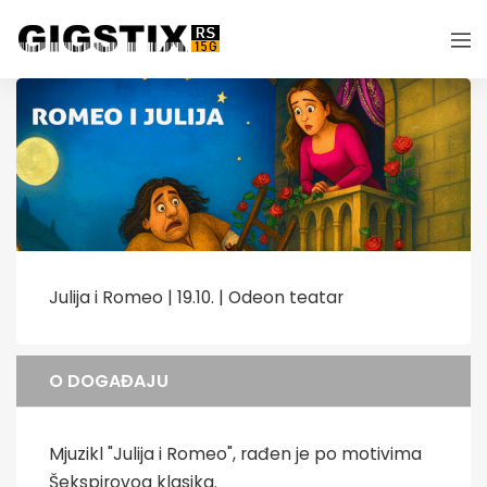
Julija i Romeo | 19.10. | Odeon teatar
O DOGAĐAJU
Mjuzikl "Julija i Romeo", rađen je po motivima
Šekspirovog klasika.