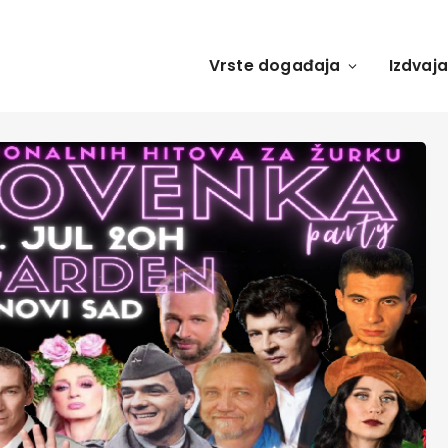
Vrste događaja
Izdvaj