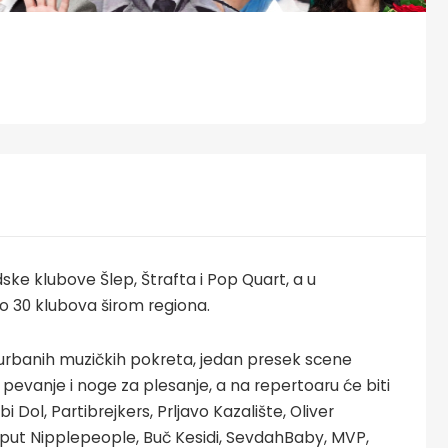
e klubove Šlep, Štrafta i Pop Quart, a u
ko 30 klubova širom regiona.
, urbanih muzičkih pokreta, jedan presek scene
pevanje i noge za plesanje, a na repertoaru će biti
i Dol, Partibrejkers, Prljavo Kazalište, Oliver
 poput Nipplepeople, Buč Kesidi, SevdahBaby, MVP,