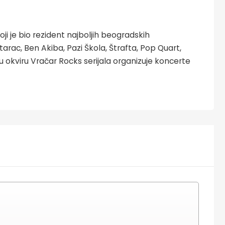
ji je bio rezident najboljih beogradskih
arac, Ben Akiba, Pazi Škola, Štrafta, Pop Quart,
u u okviru Vračar Rocks serijala organizuje koncerte