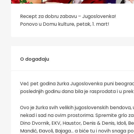
Recept za dobru zabavu – Jugoslovenka!
Ponovo u Domu kulture, petak, 1. mart!
O događaju
Već pet godina žurka Jugoslovenka puni beogradsk
poslednjih godinu dana bila je rasprodata i u pre
Ovo je žurka svih velikih jugoslovenskih bendova
nekad i sad na ovim prostorima. Spremite grlo za 
Dino Dvornik, EKV, Haustor, Denis & Denis, Idoli, Beb
Mandić, Đavoli, Bajaga... a biće tu i novih snaga