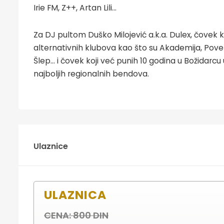
Irie FM, Z++, Artan Lili...
Za DJ pultom Duško Milojević a.k.a. Dulex, čovek ko
alternativnih klubova kao što su Akademija, Povet
Šlep... i čovek koji već punih 10 godina u Božidarc
najboljih regionalnih bendova.
Ulaznice
ULAZNICA
CENA: 800 DIN