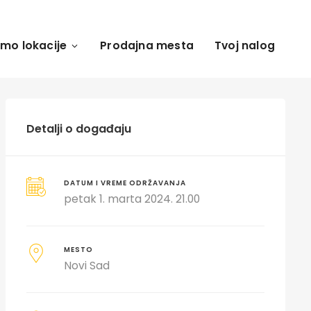
amo lokacije
Prodajna mesta
Tvoj nalog
Detalji o događaju
DATUM I VREME ODRŽAVANJA
petak 1. marta 2024. 21.00
MESTO
Novi Sad