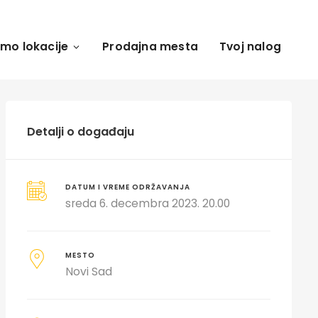
amo lokacije
Prodajna mesta
Tvoj nalog
Detalji o događaju
DATUM I VREME ODRŽAVANJA
sreda 6. decembra 2023. 20.00
MESTO
Novi Sad