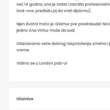
već 14 godina, ona je otišla i završila profesiona
look-ove, predlažu joj da vrati diplomu).
Njen životni moto je: Glamur pre predrasuda! Na i
jedino Ana Vintur može da sudi.
Obećavamo veče dobrog raspoloženja, smeha i poz
vreme.
Vidimo se u London pab-u!
Ulaznice