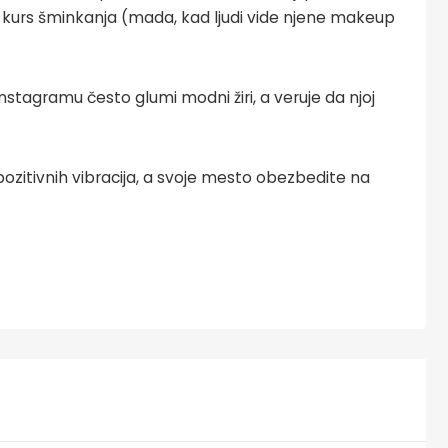
lni kurs šminkanja (mada, kad ljudi vide njene makeup
nstagramu često glumi modni žiri, a veruje da njoj
itivnih vibracija, a svoje mesto obezbedite na