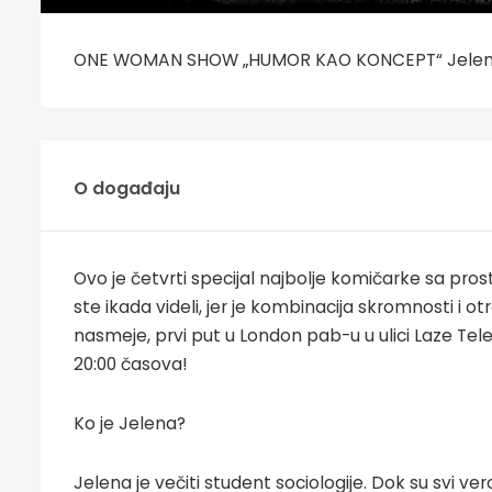
ONE WOMAN SHOW „HUMOR KAO KONCEPT“ Jelene
O događaju
Ovo je četvrti specijal najbolje komičarke sa pros
ste ikada videli, jer je kombinacija skromnosti i
nasmeje, prvi put u London pab-u u ulici Laze Te
20:00 časova!
Ko je Jelena?
Jelena je večiti student sociologije. Dok su svi ver