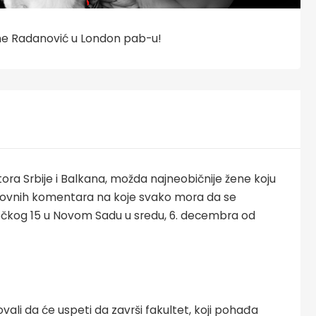
 Radanović u London pab-u!
tora Srbije i Balkana, možda najneobičnije žene koju
 otrovnih komentara na koje svako mora da se
lečkog 15 u Novom Sadu u sredu, 6. decembra od
ovali da će uspeti da završi fakultet, koji pohađa