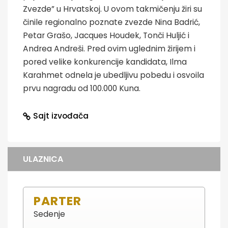
Zvezde” u Hrvatskoj. U ovom takmičenju žiri su
činile regionalno poznate zvezde Nina Badrić,
Petar Grašo, Jacques Houdek, Tonči Huljić i
Andrea Andreši. Pred ovim uglednim žirijem i
pored velike konkurencije kandidata, Ilma
Karahmet odnela je ubedljivu pobedu i osvoila
prvu nagradu od 100.000 Kuna.
Sajt izvođača
ULAZNICA
PARTER
Sedenje