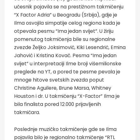
učesnik pojavila se na prestižnom takmičenju
“X Factor Adria” u Beogradu (Srbija), gdje je
Ilma osvojila simpatije celog regiona kada je
otpevala pesmu “Ima jedan svijet”. U žiriju
pomenutog takmičenja bile su regionalne
zvezde Željko Joksimović, Kiki Lesendrić, Emina
Jahović i Kristina Kovač. Pesma “Ima jedan
svijet” u interpretaciji Ilme broji višemilionske
preglede na YT, a pored te pesme pevala je
mnoge hitove svetskih zvezda poput
Christine Aguilere, Brune Marsa, Whitney
Houston i dr. U takmičenju “X-Factor” Ilma je
bila finalista pored 12.000 prijavljenih
takmičara.
Poslednje muzičko takmičenje gde se Ilma
pojavila bilo je regionalno takmičenje “RTL