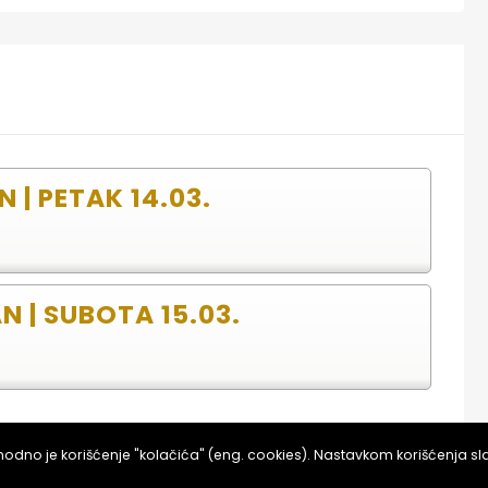
N | PETAK 14.03.
AN | SUBOTA 15.03.
KUPI ULAZNICE NA PRODAJNOM MESTU
dno je korišćenje "kolačića" (eng. cookies). Nastavkom korišćenja s