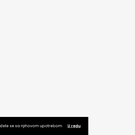
lažete se sa njihovom upotrebom.
U redu