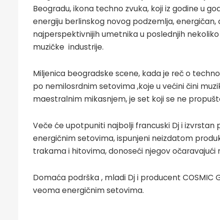
Beogradu, ikona techno zvuka, koji iz godine u go
energiju berlinskog novog podzemlja, energičan, 
najperspektivnijih umetnika u poslednjih nekoliko
muzičke industrije.
Miljenica beogradske scene, kada je reč o techno
po nemilosrdnim setovima ,koje u većini čini muzik
maestralnim mikasnjem, je set koji se ne propušt
Veče će upotpuniti najbolji francuski Dj i izvrsta
energičnim setovima, ispunjeni neizdatom produ
trakama i hitovima, donoseći njegov očaravajući
Domaća podrška , mladi Dj i producent COSMIC G,
veoma energičnim setovima.