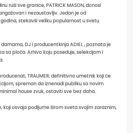
dinu ruši sve granice, PATRICK MASON, donosi
angažovan i nezaustavljiv. Jedan je od
 godina, stekavši veliku popularnost u svetu
 damama, DJ i producentkinja ADIEL , poznata je
a sa ploča. Arhivo koju poseduje, selekcijom i
a.
n producenat, TRAUMER, definitivno umetnik koji će
kcijom, spreman da iznenadi publiku sa novim
 minimal house zvuk, ostaviti sve bez daha.
 koji osvaja podijume širom sveta svojim zaraznim,