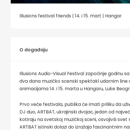
Illusions festival friends | 14. i 15. mart | Hangar
O događaju
Illusions Audio-Visual Festival započinje godinu s
dva dana muzičko scenski spektakl udarnim line 
animacijama 14. i 15. marta u Hangaru, Luke Beogr
Prvo veče festivala, publika će imati priliku da u
DJ duo, ARTBAT, ukrajinski dvojac, jedan od najve
kotiraju na svetskoj muzičkoj sceni, osvojivši s
ARTBAT istinski dolazi do izražaja fascinantnim