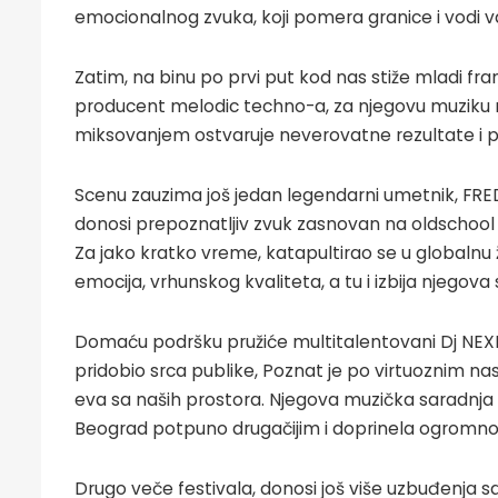
emocionalnog zvuka, koji pomera granice i vodi 
Zatim, na binu po prvi put kod nas stiže mladi fra
producent melodic techno-a, za njegovu muziku m
miksovanjem ostvaruje neverovatne rezultate i p
Scenu zauzima još jedan legendarni umetnik, FRED 
donosi prepoznatljiv zvuk zasnovan na oldschoo
Za jako kratko vreme, katapultirao se u globalnu 
emocija, vrhunskog kvaliteta, a tu i izbija njegova 
Domaću podršku pružiće multitalentovani Dj NEXIE
pridobio srca publike, Poznat je po virtuoznim n
eva sa naših prostora. Njegova muzička saradnja 
Beograd potpuno drugačijim i doprinela ogromno
Drugo veče festivala, donosi još više uzbuđenja s