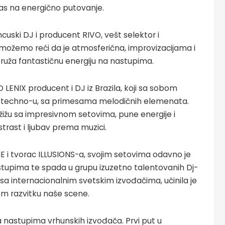
vas na energično putovanje.
ncuski DJ i producent RIVO, vešt selektor i
ožemo reći da je atmosferična, improvizacijama i
ruža fantastičnu energiju na nastupima.
LENIX producent i DJ iz Brazila, koji sa sobom
l techno-u, sa primesama melodičnih elemenata.
žižu sa impresivnom setovima, pune energije i
strast i ljubav prema muzici.
 i tvorac ILLUSIONS-a, svojim setovima odavno je
astupima te spada u grupu izuzetno talentovanih Dj-
sa internacionalnim svetskim izvođačima, učinila je
m razvitku naše scene.
a nastupima vrhunskih izvođača. Prvi put u