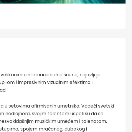
a velikanima internacionalne scene, najavljuje
up-om i impresivnim vizualnim efektima i
ad.
živa u setovima afirmisanih umetnika. Vodeći svetski
ćih hedlajnera, svojim talentom uspeli su da se
vet nesvakidašnjim muzičkim umećem i talenatom.
 nastupima, spojem mračanog, dubokog i