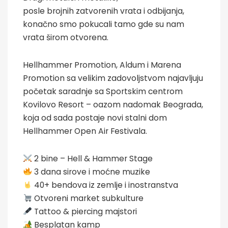
posle brojnih zatvorenih vrata i odbijanja,
konačno smo pokucali tamo gde su nam
vrata širom otvorena.
Hellhammer Promotion, Aldum i Marena
Promotion sa velikim zadovoljstvom najavljuju
početak saradnje sa Sportskim centrom
Kovilovo Resort – oazom nadomak Beograda,
koja od sada postaje novi stalni dom
Hellhammer Open Air Festivala.
2 bine – Hell & Hammer Stage
3 dana sirove i moćne muzike
40+ bendova iz zemlje i inostranstva
Otvoreni market subkulture
Tattoo & piercing majstori
Besplatan kamp