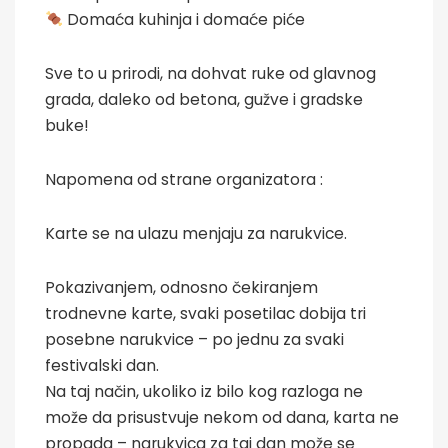
Domaća kuhinja i domaće piće
Sve to u prirodi, na dohvat ruke od glavnog
grada, daleko od betona, gužve i gradske
buke!
Napomena od strane organizatora :
Karte se na ulazu menjaju za narukvice.
Pokazivanjem, odnosno čekiranjem
trodnevne karte, svaki posetilac dobija tri
posebne narukvice – po jednu za svaki
festivalski dan.
Na taj način, ukoliko iz bilo kog razloga ne
može da prisustvuje nekom od dana, karta ne
propada – narukvica za taj dan može se