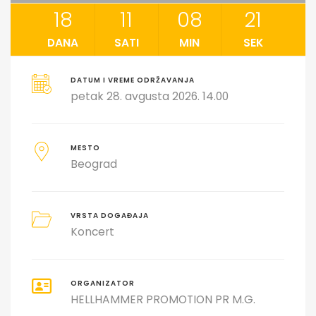
18
11
08
21
DANA
SATI
MIN
SEK
DATUM I VREME ODRŽAVANJA
petak 28. avgusta 2026. 14.00
MESTO
Beograd
VRSTA DOGAĐAJA
Koncert
ORGANIZATOR
HELLHAMMER PROMOTION PR M.G.