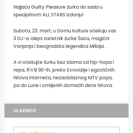
Najjača Guilty Pleasure žurka do sada u
specijalnom ALL STARS izdanju!
Subota, 23. mart, u Domu kulture očekuju vas
3 DJ-a: idejni začetnik žurke Šaca, magični
Vanjanja i beogradska legendica Milicija.
A vi očekujte žurku bez blama od hip-hopa i
repa, R'n'B 90-ih, preko Evrovizije i egzotičnih
hitova interneta, nezaobilaznog MTV popa,
pa do Lune i omiljenih domaćih dens hitova.
ULAZNICE