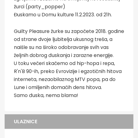
žurci (party_popper)
Đuskamo u Domu kulture 11.2.2023. od 21h.
Guilty Pleasure žurke su započete 2018. godine
od strane dvoje ljubitelja ukusnog treša, a
naišle su na široko odobravanje svih vas
željnih dobrog đuskanja i zarazne energije.
U toku večeri skačemo od hip-hopa i repa,
R'n'B 90-ih, preko Evrovizije i egzotičnih hitova
interneta, nezaobilaznog MTV popa, pa do
Lune i omiljenih domaćih dens hitova.
Samo đuska, nema blama!
ULAZNICE