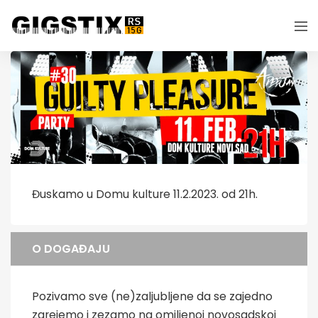
Đuskamo u Domu kulture 11.2.2023. od 21h.
O DOGAĐAJU
Pozivamo sve (ne)zaljubljene da se zajedno
zgrejemo i zezamo na omiljenoj novosadskoj