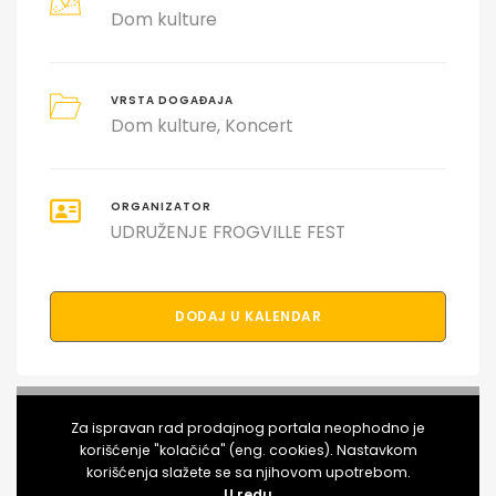
Dom kulture
VRSTA DOGAĐAJA
Dom kulture
Koncert
ORGANIZATOR
UDRUŽENJE FROGVILLE FEST
DODAJ U KALENDAR
PODELI DOGAĐAJ SA PRIJATELJIMA
Za ispravan rad prodajnog portala neophodno je
korišćenje "kolačića" (eng. cookies). Nastavkom
korišćenja slažete se sa njihovom upotrebom.
U redu