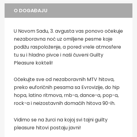
O DOGAĐAJU
U Novom Sadu, 3. avgusta vas ponovo očekuje
nezaboravna noć uz omiljene pesme koje
podižu raspoloženje, a pored vrele atmosfere
tu su i hladno pivce i naši čuveni Guilty
Pleasure kokteli!
Očekujte sve od nezaboravnih MTV hitova,
preko euforičnih pesama sa Evrovizije, do hip
hopa, latino ritmova, rnb-a, dance-a, pop-a,
rock-a i neizostavnih domaćih hitova 90-ih.
Vidimo se na žurci na kojoj svi tajni guilty
pleasure hitovi postaju javni!