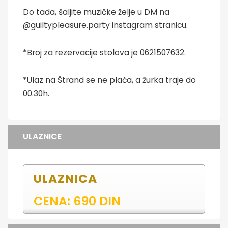
Do tada, šaljite muzičke želje u DM na
@guiltypleasure.party instagram stranicu.
*Broj za rezervacije stolova je 0621507632.
*Ulaz na Štrand se ne plaća, a žurka traje do
00.30h.
ULAZNICE
ULAZNICA
CENA: 690 DIN