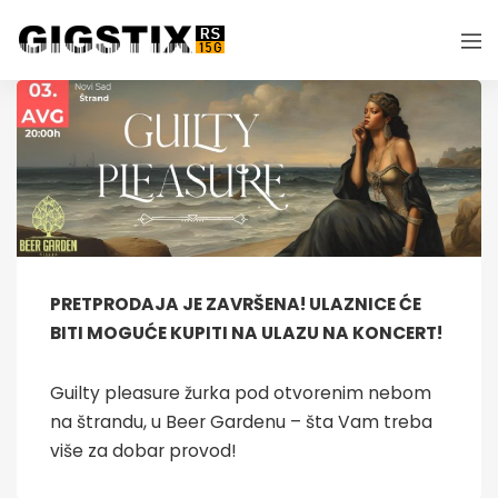
PRETPRODAJA JE ZAVRŠENA! ULAZNICE ĆE
BITI MOGUĆE KUPITI NA ULAZU NA KONCERT!
Guilty pleasure žurka pod otvorenim nebom
na štrandu, u Beer Gardenu – šta Vam treba
više za dobar provod!