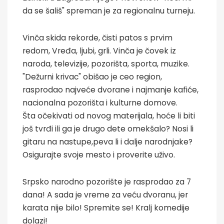
da se šališ" spreman je za regionalnu turneju.
Vinča skida rekorde, čisti patos s prvim
redom, Vređa, ljubi, grli. Vinča je čovek iz
naroda, televizije, pozorišta, sporta, muzike.
"Dežurni krivac" obišao je ceo region,
rasprodao najveće dvorane i najmanje kafiće,
nacionalna pozorišta i kulturne domove.
Šta očekivati od novog materijala, hoće li biti
još tvrđi ili ga je drugo dete omekšalo? Nosi li
gitaru na nastupe,peva li i dalje narodnjake?
Osigurajte svoje mesto i proverite uživo.
Srpsko narodno pozorište je rasprodao za 7
dana! A sada je vreme za veću dvoranu, jer
karata nije bilo! Spremite se! Kralj komedije
dolazi!