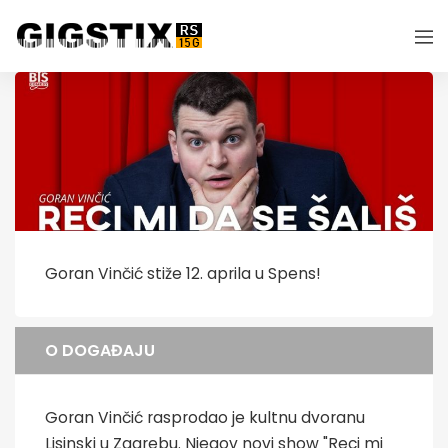
Goran Vinčić stiže 12. aprila u Spens!
O DOGAĐAJU
Goran Vinčić rasprodao je kultnu dvoranu
Lisinski u Zagrebu. Njegov novi show "Reci mi