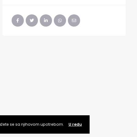
lažete se sa njihovom upotrebom.
U redu