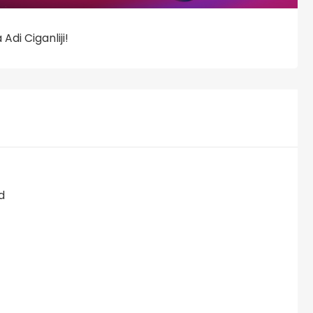
di Ciganliji!
d