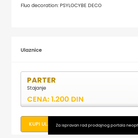
Fluo decoration: PSYLOCYBE DECO
Ulaznice
PARTER
Stajanje
CENA: 1.200 DIN
KUPI ULAZNICE ONLAJN
Za ispravan rad prodajnog portala neopho