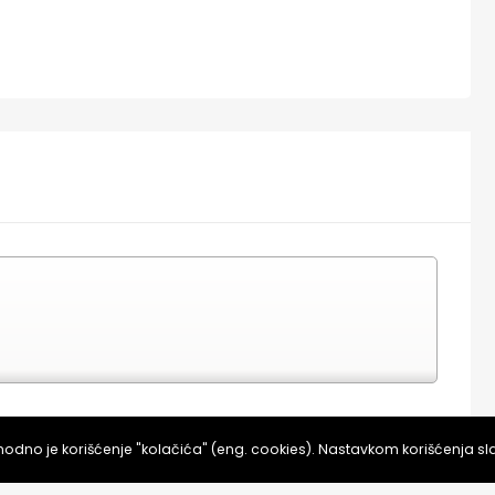
KUPI ULAZNICE NA PRODAJNOM MESTU
dno je korišćenje "kolačića" (eng. cookies). Nastavkom korišćenja s