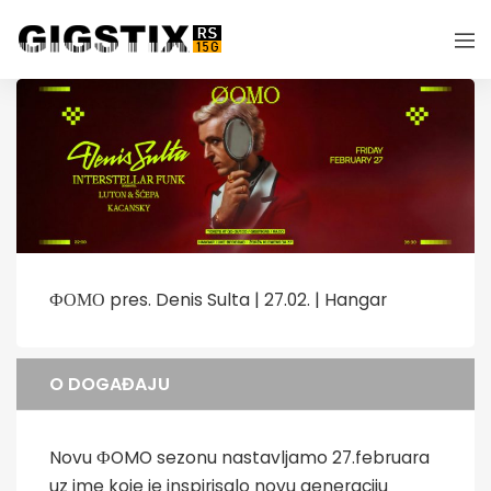
ФОМО pres. Denis Sulta | 27.02. | Hangar
O DOGAĐAJU
Novu ФOMO sezonu nastavljamo 27.februara
uz ime koje je inspirisalo novu generaciju