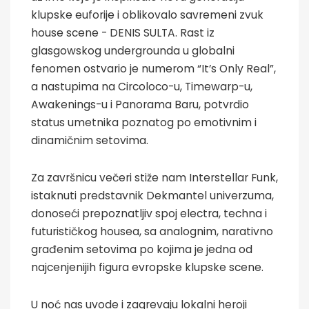
klupske euforije i oblikovalo savremeni zvuk
house scene - DENIS SULTA. Rast iz
glasgowskog undergrounda u globalni
fenomen ostvario je numerom “It’s Only Real”,
a nastupima na Circoloco-u, Timewarp-u,
Awakenings-u i Panorama Baru, potvrdio
status umetnika poznatog po emotivnim i
dinamičnim setovima.
Za završnicu večeri stiže nam Interstellar Funk,
istaknuti predstavnik Dekmantel univerzuma,
donoseći prepoznatljiv spoj electra, techna i
futurističkog housea, sa analognim, narativno
građenim setovima po kojima je jedna od
najcenjenijih figura evropske klupske scene.
U noć nas uvode i zagrevaju lokalni heroji