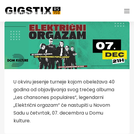
U okviru jesenje turneje kojom obeležava 40
godina od objavljivanja svog trećeg albuma
„Les chansones populaires”, legendarni
„Električni orgazam” će nastupiti u Novom
Sadu u četvrtak, 07. decembra u Domu
kulture.