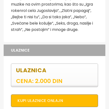
muzike na ovim prostorima, kao što su „Igra
rokenrol cela Jugoslavija”, „Zlatni papagaj”,
„Bejbe ti nisi tu”, „Da si tako jaka”, „Nebo”,
„Svečane bele košulje”, „Seks, droga, nasilje i
strah”, „Ne postojim” i mnoge druge.
ULAZNICE
ULAZNICA
CENA: 2.000 DIN
KUPI ULAZNICE ONLAJN