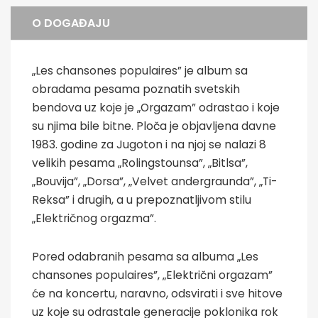
O DOGAĐAJU
„Les chansones populaires” je album sa
obradama pesama poznatih svetskih
bendova uz koje je „Orgazam” odrastao i koje
su njima bile bitne. Ploča je objavljena davne
1983. godine za Jugoton i na njoj se nalazi 8
velikih pesama „Rolingstounsa”, „Bitlsa”,
„Bouvija”, „Dorsa”, „Velvet andergraunda”, „Ti-
Reksa” i drugih, a u prepoznatljivom stilu
„Električnog orgazma”.
Pored odabranih pesama sa albuma „Les
chansones populaires”, „Električni orgazam”
će na koncertu, naravno, odsvirati i sve hitove
uz koje su odrastale generacije poklonika rok