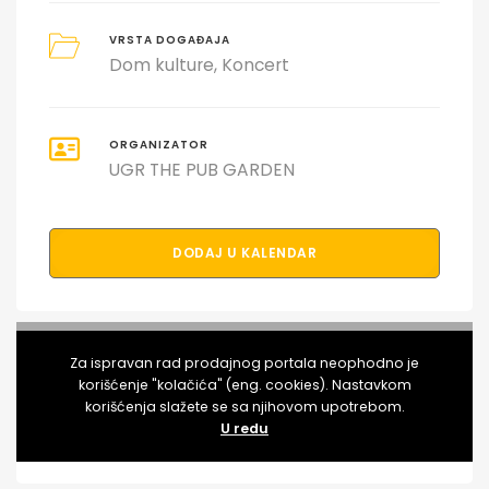
VRSTA DOGAĐAJA
Dom kulture
Koncert
ORGANIZATOR
UGR THE PUB GARDEN
DODAJ U KALENDAR
PODELI DOGAĐAJ SA PRIJATELJIMA
Za ispravan rad prodajnog portala neophodno je
korišćenje "kolačića" (eng. cookies). Nastavkom
korišćenja slažete se sa njihovom upotrebom.
U redu