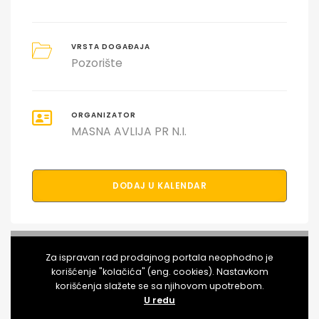
VRSTA DOGAĐAJA
Pozorište
ORGANIZATOR
MASNA AVLIJA PR N.I.
DODAJ U KALENDAR
PODELI DOGAĐAJ SA PRIJATELJIMA
Za ispravan rad prodajnog portala neophodno je
korišćenje "kolačića" (eng. cookies). Nastavkom
korišćenja slažete se sa njihovom upotrebom.
U redu