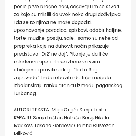
posle prve bračne noći, dešavaju im se stvari
za koje su miislili da uvek neko drugi doživljava
i da se to njima ne može dogoditi.
Upoznavanje porodica, spiskovi, odabir haljine,
torte, muzike, gostiju, sale… samo su neke od
prepreka koje na duhovit način prikazuje
predstava “Drž’ ne daj”. Pitanje je da li će
mladenci uspeti da se izbore sa svim
običajima i pravilima koje “kako Bog
zapoveda” treba obaviti i da li će moći da
izbalansiraju tanku granicu između paganskog
i urbanog.
AUTORI TEKSTA: Maja Grgić i Sonja Leštar
IGRAJU: Sonja Leštar, Nataša Bocij, Nikola
Ivačkov, Tašana Đorđević/Jelena Đulvezan
Milković