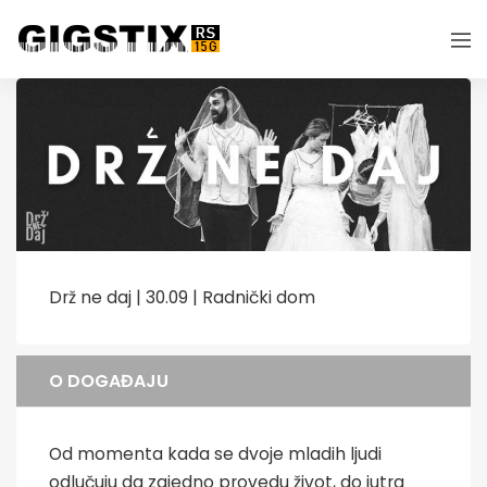
Drž ne daj | 30.09 | Radnički dom
O DOGAĐAJU
Od momenta kada se dvoje mladih ljudi
odlučuju da zajedno provedu život, do jutra