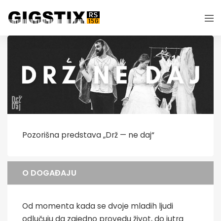
Pozorišna predstava „Drž — ne daj“
O DOGAĐAJU
Od momenta kada se dvoje mladih ljudi
odlučuju da zajedno provedu život, do jutra