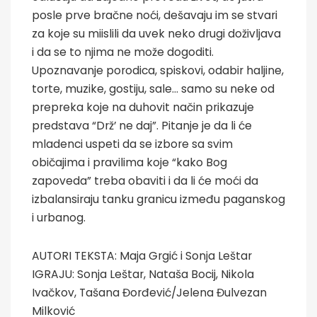
posle prve bračne noći, dešavaju im se stvari
za koje su miislili da uvek neko drugi doživljava
i da se to njima ne može dogoditi.
Upoznavanje porodica, spiskovi, odabir haljine,
torte, muzike, gostiju, sale… samo su neke od
prepreka koje na duhovit način prikazuje
predstava “Drž’ ne daj”. Pitanje je da li će
mladenci uspeti da se izbore sa svim
običajima i pravilima koje “kako Bog
zapoveda” treba obaviti i da li će moći da
izbalansiraju tanku granicu između paganskog
i urbanog.
AUTORI TEKSTA: Maja Grgić i Sonja Leštar
IGRAJU: Sonja Leštar, Nataša Bocij, Nikola
Ivačkov, Tašana Đorđević/Jelena Đulvezan
Milković