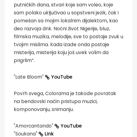
putničkih dana, stvari koje sam voleo, koje
sam polako uključivao u sopstveni jezik, čak i
pomešan sa mojim lokalnim dijalektom, kao
deo razvoja dnk. Noćni život Nigerije, bluz,
filmska muzika, melodije, sve to postaje zvuk u
tvojim mislima. Kada izađe onda postaje
misterija, misterija koju još uvek volim da
prigrlim”.
"Late Bloom"
YouTube
Povrh svega, Colorama je takođe povratak
na bendovski način pristupa muzici,
komponovanju, snimanju.
"Amorcantando"
YouTube
"Soukana"
Link