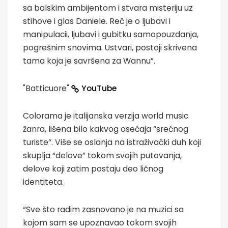
sa balskim ambijentom i stvara misteriju uz
stihove i glas Daniele. Reč je o ljubavi i
manipulacii, ljubavi i gubitku samopouzdanja,
pogrešnim snovima. Ustvari, postoji skrivena
tama koja je savršena za Wannu”.
"Batticuore"
YouTube
Colorama je italijanska verzija world music
žanra, lišena bilo kakvog osećaja “srećnog
turiste”. Više se oslanja na istraživački duh koji
skuplja “delove” tokom svojih putovanja,
delove koji zatim postaju deo ličnog
identiteta.
“Sve što radim zasnovano je na muzici sa
kojom sam se upoznavao tokom svojih