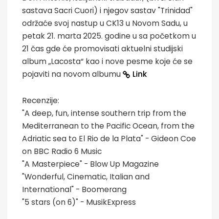
sastava Sacri Cuori) i njegov sastav "Trinidad"
održaće svoj nastup u CK13 u Novom Sadu, u
petak 21. marta 2025. godine u sa početkom u
21 čas gde će promovisati aktuelni studijski
album „Lacosta“ kao i nove pesme koje će se
pojaviti na novom albumu
Link
Recenzije:
"A deep, fun, intense southern trip from the
Mediterranean to the Pacific Ocean, from the
Adriatic sea to El Rio de la Plata" - Gideon Coe
on BBC Radio 6 Music
"A Masterpiece" - Blow Up Magazine
"Wonderful, Cinematic, Italian and
International" - Boomerang
"5 stars (on 6)" - MusikExpress