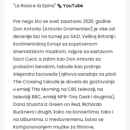
"La Rosa e la Spina"
YouTube
Pre nego što se svet zaustavio 2020. godine
Don Antonio (Antonio Gramentieri) je više od
decenije bio na turneji po SAD, Velikoj Britaniji i
kontinentalnoj Evropi sa sopstvenom
sinematskom muzikom, najpre sa sastavom
Sacri Cuori, a zatim kao Don Antonio sa
pratećim bendom, takođe kao pratnja
Alejandra Escoveda (njihova saradnja na ploči
The Crossing takođe je dovela do gostovanja
u emisiji This Morning na CBS televiziji, na
televiziji BBC, emisiji NPR-Tiny Desk i drugima),
Dana Stuarta iz Green on Red, Richarda
Bucknera i drugih, kako na koncertima, tako i
na albumima. U međuvremenu, bavio se
komponovanjem muzike za filmove,