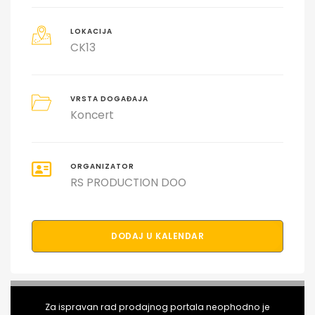
LOKACIJA
CK13
VRSTA DOGAĐAJA
Koncert
ORGANIZATOR
RS PRODUCTION DOO
DODAJ U KALENDAR
PODELI DOGAĐAJ SA PRIJATELJIMA
Za ispravan rad prodajnog portala neophodno je