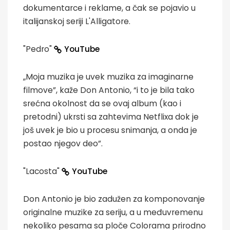
dokumentarce i reklame, a čak se pojavio u
italijanskoj seriji L'Alligatore.
"Pedro"
YouTube
„Moja muzika je uvek muzika za imaginarne
filmove”, kaže Don Antonio, “i to je bila tako
srećna okolnost da se ovaj album (kao i
pretodni) ukrsti sa zahtevima Netflixa dok je
još uvek je bio u procesu snimanja, a onda je
postao njegov deo”.
"Lacosta"
YouTube
Don Antonio je bio zadužen za komponovanje
originalne muzike za seriju, a u međuvremenu
nekoliko pesama sa ploče Colorama prirodno