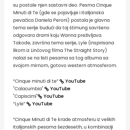
su postale njen sastavni deo. Pesma Cinque
Minuti di Te (gde se pojavljuje i italijanska
pevačica Daniela Peroni) postala je glavna
tema serije budući da taj štimung savršeno
odgovara drami koju Wanna preživljava.
Takođe, završna tema serije, Lyle (inspirisana
likom iz Linčovog filma The Straight Story)
nalazi se na listi pesama sa tog albuma sa
svojom mirnom, gotovo western atmosferom.
“Cinque minuti di te”
YouTube
"Calacumbia"
YouTube
"Capiscimi"
YouTube
“Lyle”
YouTube
“Cinque Minuti di Te krade atmosferu iz velikih
italijanskih pesama šezdesetih, u kombinaciji