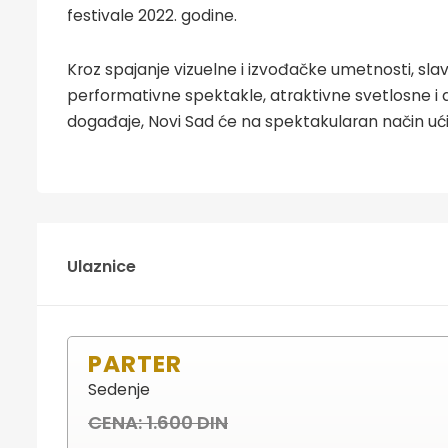
festivale 2022. godine.
Kroz spajanje vizuelne i izvođačke umetnosti, slavl
performativne spektakle, atraktivne svetlosne i d
događaje, Novi Sad će na spektakularan način ući 
Ulaznice
PARTER
Sedenje
CENA: 1.600 DIN