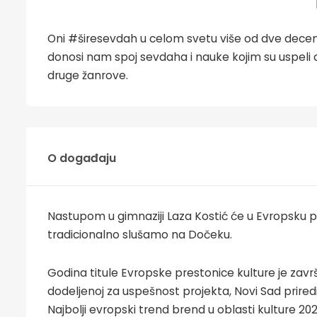
Oni #širesevdah u celom svetu više od dve decen
donosi nam spoj sevdaha i nauke kojim su uspeli da
druge žanrove.
O događaju
Nastupom u gimnaziji Laza Kostić će u Evropsku p
tradicionalno slušamo na Dočeku.
Godina titule Evropske prestonice kulture je završn
dodeljenoj za uspešnost projekta, Novi Sad prire
Najbolji evropski trend brend u oblasti kulture 