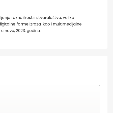
jenje raznolikosti i stvaralaštva, velike
igitalne forme izraza, kao i multimedijalne
u novu, 2023. godinu.