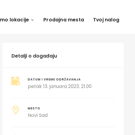
amo lokacije
Prodajna mesta
Tvoj nalog
Detalji o događaju
DATUM I VREME ODRŽAVANJA
petak 13. januara 2023. 21.00
MESTO
Novi Sad