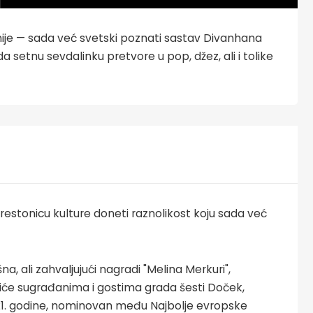
ije — sada već svetski poznati sastav Divanhana
 setnu sevdalinku pretvore u pop, džez, ali i tolike
restonicu kulture doneti raznolikost koju sada već
a, ali zahvaljujući nagradi "Melina Merkuri",
diće sugrađanima i gostima grada šesti Doček,
2021. godine, nominovan među Najbolje evropske