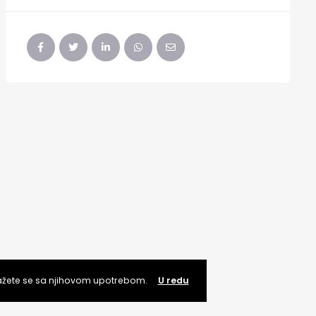
lažete se sa njihovom upotrebom.
U redu