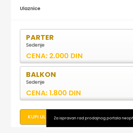
Ulaznice
PARTER
Sedenje
CENA: 2.000 DIN
BALKON
Sedenje
CENA: 1.800 DIN
KUPI ULAZNICE ONLAJN
Za ispravan rad prodajnog portala neopho