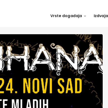
Vrste događaja
Izdvaj