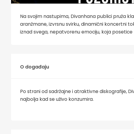
Na svojim nastupima, Divanhana publici pruža kla
aranžmane, izvrsnu svirku, dinamični koncertni tok
iznad svega, nepatvorenu emociju, koja posetice
O događaju
Po strani od sadržajne i atraktivne diskografije,
najbolja kad se uživo konzumira.