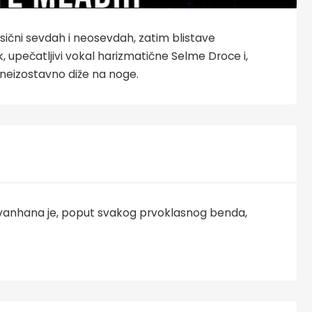
sični sevdah i neosevdah, zatim blistave
, upečatljivi vokal harizmatične Selme Droce i,
 neizostavno diže na noge.
 Divanhana je, poput svakog prvoklasnog benda,