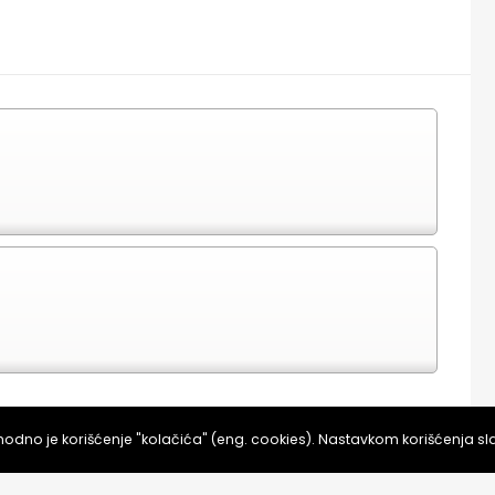
KUPI ULAZNICE NA PRODAJNOM MESTU
dno je korišćenje "kolačića" (eng. cookies). Nastavkom korišćenja s