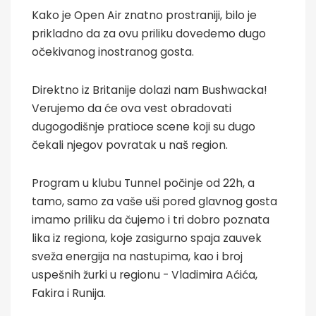
Kako je Open Air znatno prostraniji, bilo je
prikladno da za ovu priliku dovedemo dugo
očekivanog inostranog gosta.
Direktno iz Britanije dolazi nam Bushwacka!
Verujemo da će ova vest obradovati
dugogodišnje pratioce scene koji su dugo
čekali njegov povratak u naš region.
Program u klubu Tunnel počinje od 22h, a
tamo, samo za vaše uši pored glavnog gosta
imamo priliku da čujemo i tri dobro poznata
lika iz regiona, koje zasigurno spaja zauvek
sveža energija na nastupima, kao i broj
uspešnih žurki u regionu - Vladimira Aćića,
Fakira i Runija.