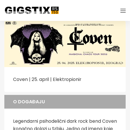
Coven | 25. april | Elektropionir
O DOGAĐAJU
Legendarni psihodelični dark rock bend Coven
konačno dolazi u Srbiju. Jedno od imena koje