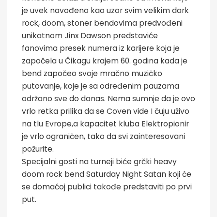
je uvek navođeno kao uzor svim velikim dark
rock, doom, stoner bendovima predvođeni
unikatnom Jinx Dawson predstaviće
fanovima presek numera iz karijere koja je
započela u Čikagu krajem 60. godina kada je
bend započeo svoje mračno muzičko
putovanje, koje je sa određenim pauzama
održano sve do danas. Nema sumnje da je ovo
vrlo retka prilika da se Coven vide I čuju uživo
na tlu Evrope,a kapacitet kluba Elektropionir
je vrlo ograničen, tako da svi zainteresovani
požurite.
Specijalni gosti na turneji biće grčki heavy
doom rock bend Saturday Night Satan koji će
se domaćoj publici takođe predstaviti po prvi
put.