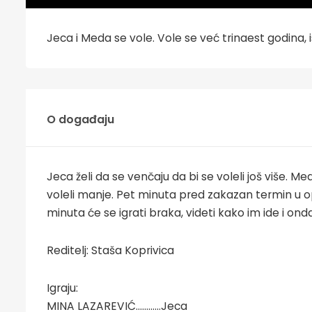
Jeca i Meda se vole. Vole se već trinaest godina, 
O događaju
Jeca želi da se venčaju da bi se voleli još više. M
voleli manje. Pet minuta pred zakazan termin u op
minuta će se igrati braka, videti kako im ide i onda
Reditelj: Staša Koprivica
Igraju:
MINA LAZAREVIĆ............Jeca