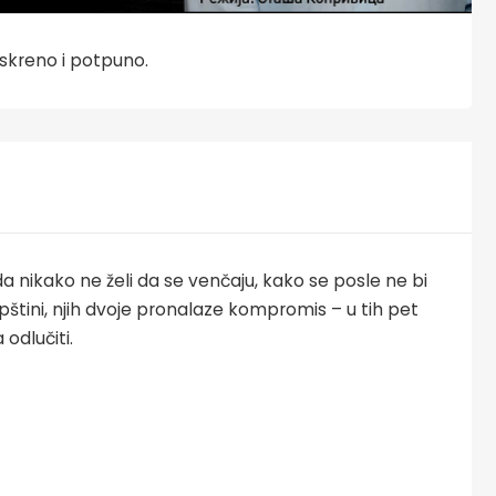
iskreno i potpuno.
eda nikako ne želi da se venčaju, kako se posle ne bi
štini, njih dvoje pronalaze kompromis – u tih pet
 odlučiti.