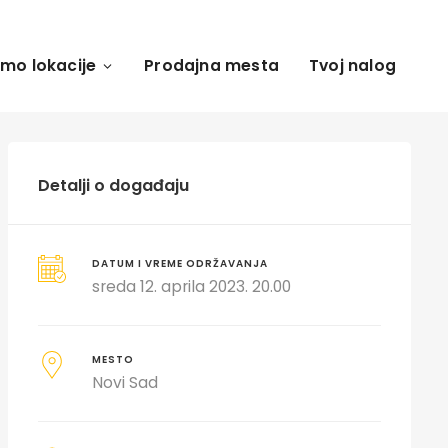
amo lokacije
Prodajna mesta
Tvoj nalog
Detalji o događaju
DATUM I VREME ODRŽAVANJA
sreda 12. aprila 2023. 20.00
MESTO
Novi Sad