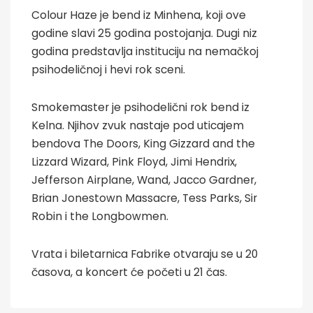
Colour Haze je bend iz Minhena, koji ove
godine slavi 25 godina postojanja. Dugi niz
godina predstavlja instituciju na nemačkoj
psihodeličnoj i hevi rok sceni.
Smokemaster je psihodelični rok bend iz
Kelna. Njihov zvuk nastaje pod uticajem
bendova The Doors, King Gizzard and the
Lizzard Wizard, Pink Floyd, Jimi Hendrix,
Jefferson Airplane, Wand, Jacco Gardner,
Brian Jonestown Massacre, Tess Parks, Sir
Robin i the Longbowmen.
Vrata i biletarnica Fabrike otvaraju se u 20
časova, a koncert će početi u 21 čas.