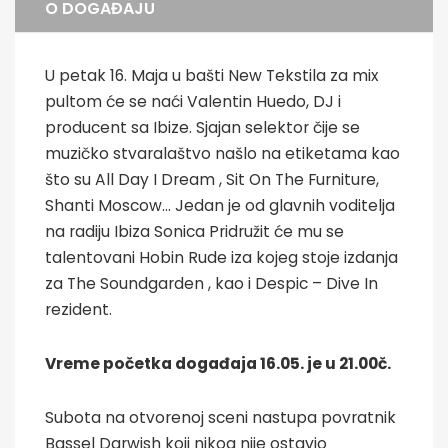
O DOGAĐAJU
U petak 16. Maja u bašti New Tekstila za mix
pultom će se naći Valentin Huedo, DJ i
producent sa Ibize. Sjajan selektor čije se
muzičko stvaralaštvo našlo na etiketama kao
što su All Day I Dream , Sit On The Furniture,
Shanti Moscow… Jedan je od glavnih voditelja
na radiju Ibiza Sonica Pridružit će mu se
talentovani Hobin Rude iza kojeg stoje izdanja
za The Soundgarden , kao i Despic – Dive In
rezident.
Vreme početka događaja 16.05. je u 21.00č.
Subota na otvorenoj sceni nastupa povratnik
Bassel Darwish koji nikog nije ostavio