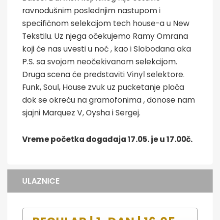
ravnodušnim poslednjim nastupom i
specifičnom selekcijom tech house-a u New
Tekstilu. Uz njega očekujemo Ramy Omrana
koji će nas uvesti u noć , kao i Slobodana aka
P.S. sa svojom neočekivanom selekcijom.
Druga scena će predstaviti Vinyl selektore.
Funk, Soul, House zvuk uz pucketanje ploča
dok se okreću na gramofonima , donose nam
sjajni Marquez V, Oysha i Sergej.
Vreme početka događaja 17.05. je u 17.00č.
ULAZNICE