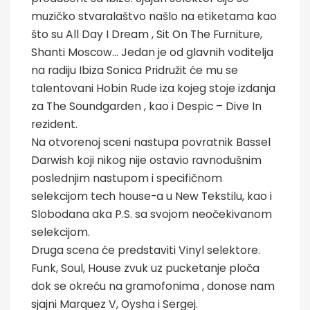
muzičko stvaralaštvo našlo na etiketama kao
što su All Day I Dream , Sit On The Furniture,
Shanti Moscow… Jedan je od glavnih voditelja
na radiju Ibiza Sonica Pridružit će mu se
talentovani Hobin Rude iza kojeg stoje izdanja
za The Soundgarden , kao i Despic – Dive In
rezident.
Na otvorenoj sceni nastupa povratnik Bassel
Darwish koji nikog nije ostavio ravnodušnim
poslednjim nastupom i specifičnom
selekcijom tech house-a u New Tekstilu, kao i
Slobodana aka P.S. sa svojom neočekivanom
selekcijom.
Druga scena će predstaviti Vinyl selektore.
Funk, Soul, House zvuk uz pucketanje ploča
dok se okreću na gramofonima , donose nam
sjajni Marquez V, Oysha i Sergej.