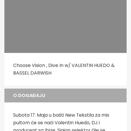
Choose Vision , Dive In w/ VALENTIN HUEDO &
BASSEL DARWISH
O DOGAĐAJU
Subota 17. Maja u bašti New Tekstila za mix
pultom će se naći Valentin Huedo, DJ i
producent sa Ibize. Sjajan selektor čije se