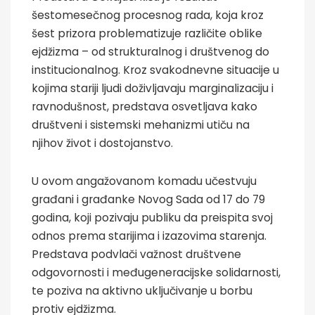
šestomesečnog procesnog rada, koja kroz
šest prizora problematizuje različite oblike
ejdžizma – od strukturalnog i društvenog do
institucionalnog. Kroz svakodnevne situacije u
kojima stariji ljudi doživljavaju marginalizaciju i
ravnodušnost, predstava osvetljava kako
društveni i sistemski mehanizmi utiču na
njihov život i dostojanstvo.
U ovom angažovanom komadu učestvuju
građani i građanke Novog Sada od 17 do 79
godina, koji pozivaju publiku da preispita svoj
odnos prema starijima i izazovima starenja.
Predstava podvlači važnost društvene
odgovornosti i međugeneracijske solidarnosti,
te poziva na aktivno uključivanje u borbu
protiv ejdžizma.