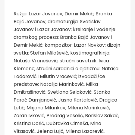
Režija: Lazar Jovanov, Demir Mekić, Branka
Bajić Jovanov; dramaturgija: Svetislav
Jovanov i Lazar Jovanov; kreiranje i vođenje
dramskog procesa: Branka Bajić Jovanov i
Demir Mekić; kompozitor: Lazar Novkov; dizajn
svetla: Stefan Milošević, kostimografkinja:
Nataša Vranešević; stručni savetnik: Ivica
Klemenc; stručni saradnici o ejdžizmu: Nataša
Todorović i Milutin Vračević; izvođači/ce
predstave: Natalija Marinković, Milka
Dmitrašinović, Svetlana Selaković, Stanka
Parać Damjanović, Jasna Kartalović, Dragica
Letić, Mirjana Milankov, Milena Marinković,
Zoran Ivković, Predrag Veselić, Borislav Sakač,
Kristina Dorić, Dubravka Cimeša, Mina
Vitasović, Jelena Lujić, Milena Lazarević,