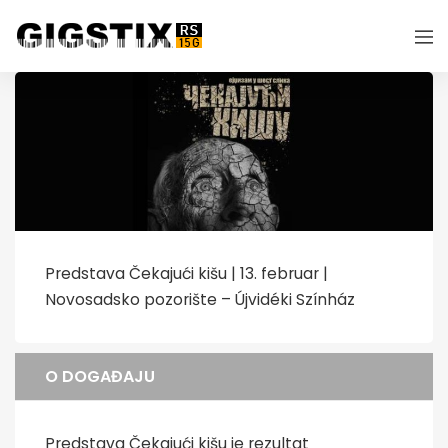
Predstava Čekajući kišu | 13. februar |
Novosadsko pozorište – Újvidéki Színház
O DOGAĐAJU
Predstava Čekajući kišu je rezultat