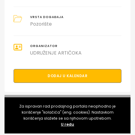
VRSTA DOGAĐAJA
Pozorište
ORGANIZATOR
UDRUŽENJE ARTIČOKA
DODAJ U KALENDAR
PODELI DOGAĐAJ SA PRIJATELJIMA
Za ispravan rad prodajnog portala neophodno je
korišćenje "kolačića" (eng. cookies). Nastavkom
korišćenja slažete se sa njihovom upotrebom.
U redu