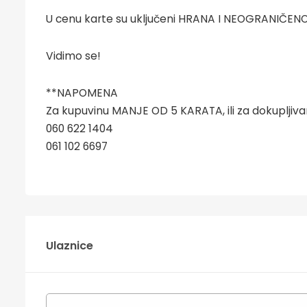
U cenu karte su uključeni HRANA I NEOGRANIČENO
Vidimo se!
**NAPOMENA
Za kupuvinu MANJE OD 5 KARATA, ili za dokupljiva
060 622 1404
061 102 6697
Ulaznice