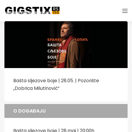
Bašta sljezove boje | 28.05. | Pozorište
„Dobrica Milutinović“
O DOGAĐAJU
Bašta sljezove boje | 28.maj | 20:00h