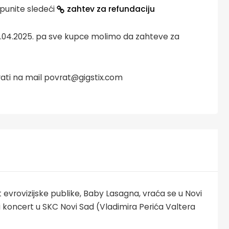
punite sledeći
zahtev za refundaciju
 30.04.2025. pa sve kupce molimo da zahteve za
ati na mail povrat@gigstix.com
vrovizijske publike, Baby Lasagna, vraća se u Novi
i koncert u SKC Novi Sad (Vladimira Perića Valtera