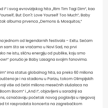
I“ i svog evrovizijskog hita „Rim Tim Tagi Dim“, kao
 Yourself, But Don't Love Yourself Too Much“, Baby
tatak albuma prvenca „Demons & Mosquitos,“
, na jednom od legendarnih festivala – Exitu. Sećam
an sam što se vraćamo u Novi Sad, na prvi
 ne istu, sličnu energiju od publike, koju smo
 Meow!“ poručio je Baby Lasagna svojim fanovima.
m“ ima status globalnog hita, sa preko 60 miliona
štena je i na stadionu u Parizu, tokom Olimpijskih
broji više od četiri miliona mesečnih slušalaca na
oom Boom“ i „And I“, objavljeni u saradnji sa
ns, označavaju početak novog poglavlja u njegovoj
pred tri rasprodata koncerta na zagrebačkom