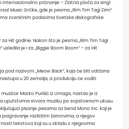
o internacionalno priznanje – Zlatna ploča za singl
versal Music Grčke, gde je pesma „Rim Tim Tagi Dim“
 prema zvaničnim podacima Svetske diskografske
or za Hit godine. Nakon što je pesma „Rim Tim Tagi
usledila je i za „Biggie Boom Boom“ – za Hit
eja pod nazivom „Meow Back“, koja će biti održana
nastupa u 20 zemalja, a produkciju će voditi
 muzičar Marko Purišić iz Umaga, nastao je iz
a uputstvima stvara muziku po sopstvenom ukusu.
ljučujući pisanje pesama za bend Mono Inc. koji je
 poigravanje različitim žanrovima, a njegov
rnosti tekstova koji su u skladu s njegovima