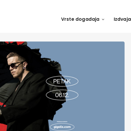
Vrste događaja
Izdvaj