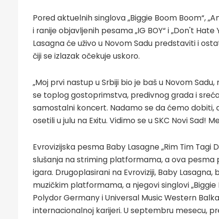
Pored aktuelnih singlova „Biggie Boom Boom“, „And 
i ranije objavljenih pesama „IG BOY“ i „Don't Hate
Lasagna će uživo u Novom Sadu predstaviti i os
čiji se izlazak očekuje uskoro.
„Moj prvi nastup u Srbiji bio je baš u Novom Sadu
se toplog gostoprimstva, predivnog grada i sreć
samostalni koncert. Nadamo se da ćemo dobiti, ako
osetili u julu na Exitu. Vidimo se u SKC Novi Sad!
Evrovizijska pesma Baby Lasagne „Rim Tim Tagi Di
slušanja na striming platformama, a ova pesma pu
igara. Drugoplasirani na Evroviziji, Baby Lasagna, 
muzičkim platformama, a njegovi singlovi „Biggie B
Polydor Germany i Universal Music Western Balka
internacionalnoj karijeri. U septembru mesecu, 