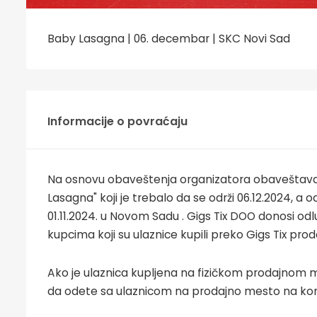
Baby Lasagna | 06. decembar | SKC Novi Sad
Informacije o povraćaju
Na osnovu obaveštenja organizatora obaveštava
Lasagna" koji je trebalo da se održi 06.12.2024, a 
01.11.2024. u Novom Sadu . Gigs Tix DOO donosi o
kupcima koji su ulaznice kupili preko Gigs Tix pro
Ako je ulaznica kupljena na fizičkom prodajnom m
da odete sa ulaznicom na prodajno mesto na kom j