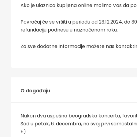
Ako je ulaznica kupljena online molimo Vas da po
Povraćaj će se vršiti u periodu od 23.12.2024. do
refundaciju podnesu u naznačenom roku.
Za sve dodatne informacije možete nas kontaktir
O događaju
Nakon dva uspešna beogradska koncerta, favorit e
Sad u petak, 6. decembra, na svoj prvi samostaln
5).