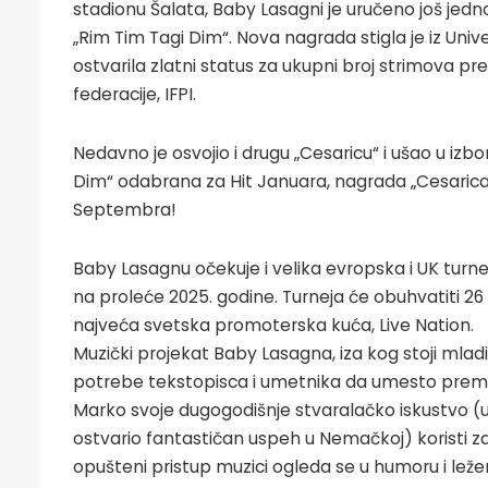
stadionu Šalata, Baby Lasagni je uručeno još jedn
„Rim Tim Tagi Dim“. Nova nagrada stigla je iz Uni
ostvarila zlatni status za ukupni broj strimova
federacije, IFPI.
Nedavno je osvojio i drugu „Cesaricu“ i ušao u izb
Dim“ odabrana za Hit Januara, nagrada „Cesarica“ 
Septembra!
Baby Lasagnu očekuje i velika evropska i UK turn
na proleće 2025. godine. Turneja će obuhvatiti 26 
najveća svetska promoterska kuća, Live Nation.
Muzički projekat Baby Lasagna, iza kog stoji mladi
potrebe tekstopisca i umetnika da umesto prem
Marko svoje dugogodišnje stvaralačko iskustvo (uk
ostvario fantastičan uspeh u Nemačkoj) koristi za
opušteni pristup muzici ogleda se u humoru i leže