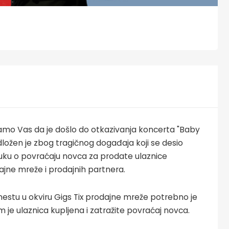
mo Vas da je došlo do otkazivanja koncerta "Baby
odložen je zbog tragičnog događaja koji se desio
dluku o povraćaju novca za prodate ulaznice
dajne mreže i prodajnih partnera.
estu u okviru Gigs Tix prodajne mreže potrebno je
e ulaznica kupljena i zatražite povraćaj novca.