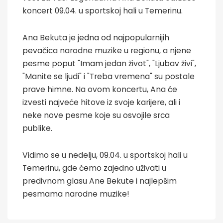
koncert 09.04. u sportskoj hali u Temerinu.
Ana Bekuta je jedna od najpopularnijih
pevačica narodne muzike u regionu, a njene
pesme poput "Imam jedan život", "Ljubav živi",
"Manite se ljudi" i "Treba vremena" su postale
prave himne. Na ovom koncertu, Ana će
izvesti najveće hitove iz svoje karijere, ali i
neke nove pesme koje su osvojile srca
publike.
Vidimo se u nedelju, 09.04. u sportskoj hali u
Temerinu, gde ćemo zajedno uživati u
predivnom glasu Ane Bekute i najlepšim
pesmama narodne muzike!