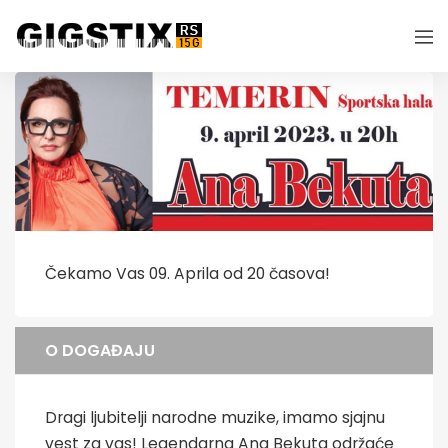
Čekamo Vas 09. Aprila od 20 časova!
O DOGAĐAJU
Dragi ljubitelji narodne muzike, imamo sjajnu
vest za vas! Legendarna Ana Bekuta održaće