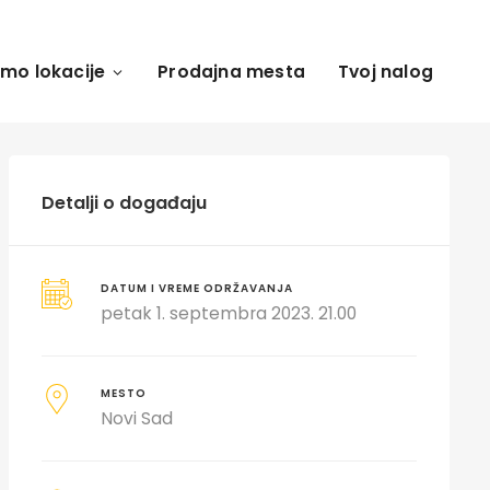
amo lokacije
Prodajna mesta
Tvoj nalog
Detalji o događaju
DATUM I VREME ODRŽAVANJA
petak 1. septembra 2023. 21.00
MESTO
Novi Sad