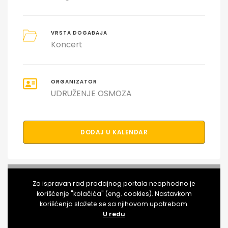
VRSTA DOGAĐAJA
Koncert
ORGANIZATOR
UDRUŽENJE OSMOZA
DODAJ U KALENDAR
PODELI DOGAĐAJ SA PRIJATELJIMA
Za ispravan rad prodajnog portala neophodno je
korišćenje "kolačića" (eng. cookies). Nastavkom
korišćenja slažete se sa njihovom upotrebom.
U redu