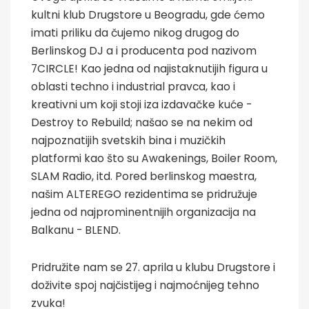
kultni klub Drugstore u Beogradu, gde ćemo
imati priliku da čujemo nikog drugog do
Berlinskog DJ a i producenta pod nazivom
7CIRCLE! Kao jedna od najistaknutijih figura u
oblasti techno i industrial pravca, kao i
kreativni um koji stoji iza izdavačke kuće -
Destroy to Rebuild; našao se na nekim od
najpoznatijih svetskih bina i muzičkih
platformi kao što su Awakenings, Boiler Room,
SLAM Radio, itd. Pored berlinskog maestra,
našim ALTEREGO rezidentima se pridružuje
jedna od najprominentnijih organizacija na
Balkanu - BLEND.
Pridružite nam se 27. aprila u klubu Drugstore i
doživite spoj najčistijeg i najmoćnijeg tehno
zvuka!