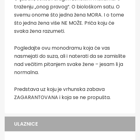
traženju „onog pravog“. O biološkom satu. O
svemu onome što jedna žena MORA. I o tome
što jedna žena više NE MOŽE. Priča koju će
svaka žena razumeti.
Pogledajte ovu monodramu koja će vas
nasmejati do suza, ali i naterati da se zamislite
nad večitim pitanjem svake žene – jesam li ja
normalna.
Predstava uz koju je vrhunska zabava
ZAGARANTOVANA i koja se ne propušta.
ULAZNICE