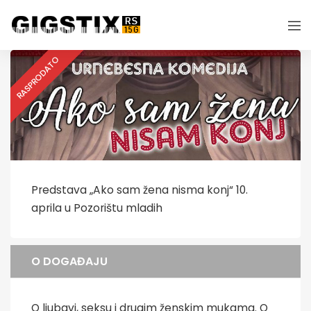
RASPRODATO
Predstava „Ako sam žena nisma konj“ 10.
aprila u Pozorištu mladih
O DOGAĐAJU
O ljubavi, seksu i drugim ženskim mukama. O