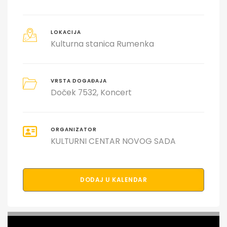
LOKACIJA
Kulturna stanica Rumenka
VRSTA DOGAĐAJA
Doček 7532
Koncert
ORGANIZATOR
KULTURNI CENTAR NOVOG SADA
DODAJ U KALENDAR
PODELI DOGAĐAJ SA PRIJATELJIMA