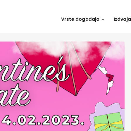
Vrste događaja
Izdvaj