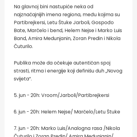
Na glavnoj bini nastupiće neka od
najznačajnijih imena regiona, među kojima su
Partibrejkersi, Letu Štuke Jarboli, Gospođo
Bate, Marčelo i bend, Helem Nejse i Marko Luis
Band, Amira Medunjanin, Zoran Predin i Nikola
Čuturilo.
Publika može da očekuje autentičan spoj
strasti, ritma i energije koji definišu duh „Novog
svijeta“.
5. jun - 20h: Vroom/Jarboli/Partibrejkersi
6. jun - 20h: Helem Nejse/ Marčelo/Letu Štuke
7. jun - 20h: Marko Luis/Analogna rasa /Nikola
Čuturilo i Zoran Predin/ Amira Medunjanin/