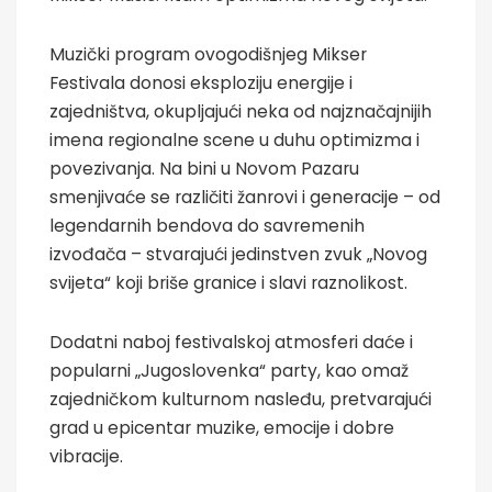
Muzički program ovogodišnjeg Mikser
Festivala donosi eksploziju energije i
zajedništva, okupljajući neka od najznačajnijih
imena regionalne scene u duhu optimizma i
povezivanja. Na bini u Novom Pazaru
smenjivaće se različiti žanrovi i generacije – od
legendarnih bendova do savremenih
izvođača – stvarajući jedinstven zvuk „Novog
svijeta“ koji briše granice i slavi raznolikost.
Dodatni naboj festivalskoj atmosferi daće i
popularni „Jugoslovenka“ party, kao omaž
zajedničkom kulturnom nasleđu, pretvarajući
grad u epicentar muzike, emocije i dobre
vibracije.